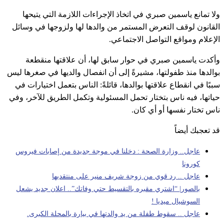
ولا تمانع ياسمين صبري في اتخاذ الإجراءات اللازمة التي يتيحها
القانون لوقف التعرض المستمر من والدها لها ولزوجها في وسائل
الإعلام ومواقع التواصل الاجتماعي.
وأكدت ياسمين صبري في حوار سابق لها، أن علاقتها منقطعة
بوالدها منذ طفولتها، مشيرةً إلى أن انفصال والديها في صغرها ليس
سببًا في انقطاع علاقتها بوالدها، قائلةً: الناس بتعمل اختيارات في
حياتها، فيه ناس بتختار تحمل المسئولية وتكمل الطريق للآخر، وفي
ناس تختار نفسها أو أي كان.
قد تعجبك أيضاً
عاجل.. وزارة الصحة : دخلنا في موجة جديدة من إصابات فيروس
كورونا
عاجل .. رد قوي من زوجة شريف منير على منتقديها
بالصور| “اشتري مقبره بالتقسيط حتي وفاتك”.. اعلان جديد يشعل
السوشيال ميديا !
عاجل .. سقوط طفلة من يد والدتها في بيارة بالمحلة الكبرى.