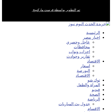
تم التطوير بواسطة فرست ماركتينج
الرئيسية
اخبار مصر
عاجل وحصري
محافظات
احزاب ونواب
تقارير وحوادث
الاقتصاد
اسعار
البورصة
الاقتصـاد
توك شو
المراة والطفل
فيديو
الصحة
الرياضة
جدول بث المباريات
الاقسام