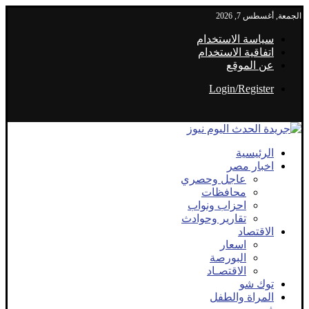
الجمعة, أغسطس 7, 2026
سياسة الاستخدام
اتفاقية الاستخدام
عن الموقع
Login/Register
الرئيسية
اخبار مصر
عاجل وحصري
محافظات
احزاب ونواب
تقارير وحوادث
الاقتصاد
اسعار
البورصة
الاقتصـاد
توك شو
المراة والطفل