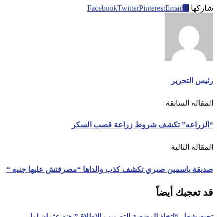
شاركها
0
Email
Pinterest
Twitter
Facebook
رئيس التحرير
المقالة السابقة
“الزراعه” تكشف شروط زراعة قصب السكر
المقالة التالية
صديقة ياسمين صبري تكشف كذب والداها “مصرفتش عليها جنيه “
قد تعجبك أيضاً
تحت شعار “اتخاذ الوضعية التصويب الإطلاق” هند عثمان اول