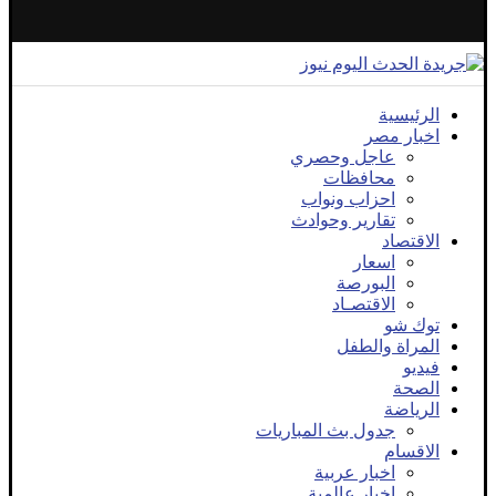
الرئيسية
اخبار مصر
عاجل وحصري
محافظات
احزاب ونواب
تقارير وحوادث
الاقتصاد
اسعار
البورصة
الاقتصـاد
توك شو
المراة والطفل
فيديو
الصحة
الرياضة
جدول بث المباريات
الاقسام
اخبار عربية
اخبار عالمية