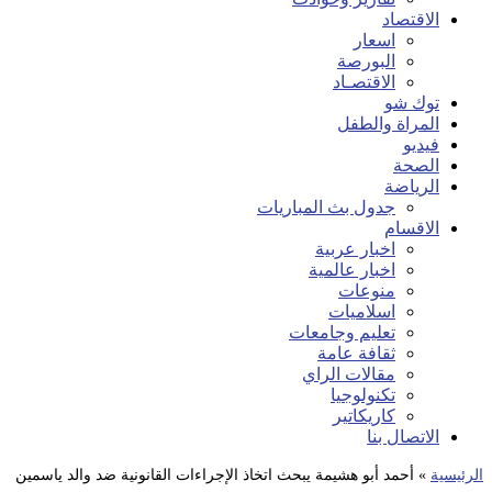
الاقتصاد
اسعار
البورصة
الاقتصـاد
توك شو
المراة والطفل
فيديو
الصحة
الرياضة
جدول بث المباريات
الاقسام
اخبار عربية
اخبار عالمية
منوعات
اسلاميات
تعليم وجامعات
ثقافة عامة
مقالات الراي
تكنولوجيا
كاريكاتير
الاتصال بنا
الرئيسية
»
أحمد أبو هشيمة يبحث اتخاذ الإجراءات القانونية ضد والد ياسمين