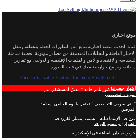
موقع اخباري
قناة الحدث منصة إخبارية تتابع أهم التطورات لحظة بلحظة، وتنقل
الأخبار العاجلة والتحليلات المتعمقة من مصادر موثوقة. تغطية شاملة
للسياسة والاقتصاد والأمن والملفات الإقليمية والدولية، مع تقارير
ميدانية وبرامج حوارية تضعك في قلب الصورة.
Facebook
Twitter
Youtube
Linkedin
Envelope
Rss
اخبار حصرية
تجديد الثقة للدكتور تامر حامد ” مديرًا لمستشفي بني
سويف التخصصي
” بني سويف التخصصي ” تحتفل باليوم العالمي لسلامة
المرضي
فزع فى الإسماعيلية .. بسبب إنتشار القرود فى
الشوارع و تسلق النوافذ
حريق بميدان الساعة في الإسكندرية